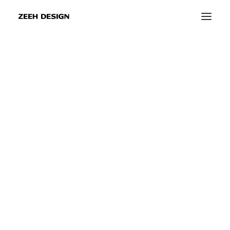
info@zeeh-design.de
info@zeeh-design-ka.de