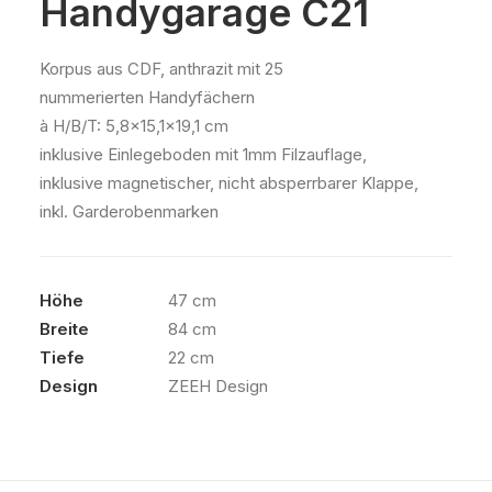
Handygarage C21
Korpus aus CDF, anthrazit mit 25
nummerierten Handyfächern
à H/B/T: 5,8×15,1×19,1 cm
inklusive Einlegeboden mit 1mm Filzauflage,
inklusive magnetischer, nicht absperrbarer Klappe,
inkl. Garderobenmarken
Höhe
47 cm
Breite
84 cm
Tiefe
22 cm
Design
ZEEH Design