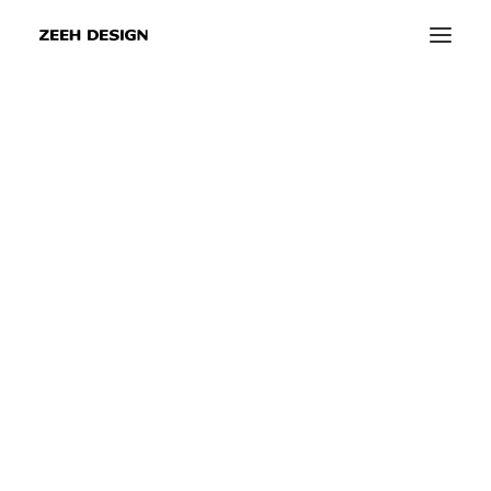
info@zeeh-design.de
info@zeeh-design-ka.de