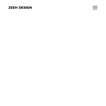
info@zeeh-design.de
info@zeeh-design-ka.de