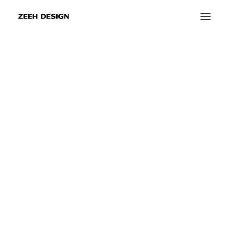
info@zeeh-design.de
info@zeeh-design-ka.de