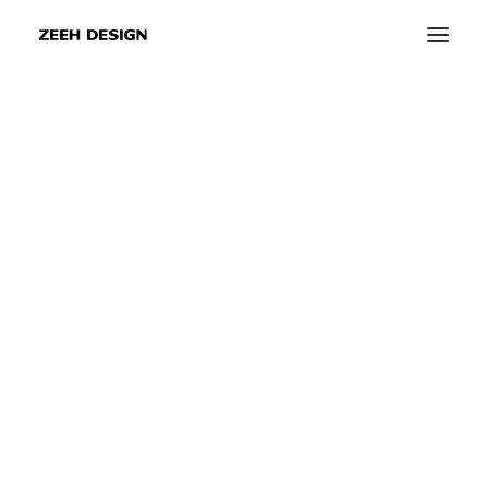
info@zeeh-design.de
info@zeeh-design-ka.de