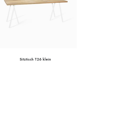
Sitztisch T26 klein
Sit