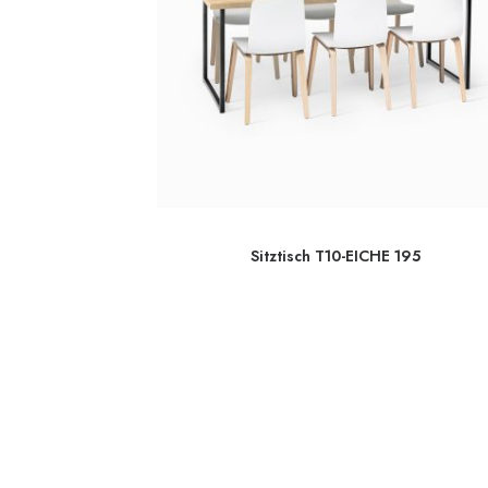
n
Sitztisch T10-EICHE 195