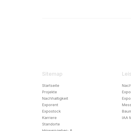
Sitemap
Lei
Startseite
Nach
Projekte
Expo
Nachhaltigkeit
Expo
Exporent
Mess
Expostock
Bau
Karriere
IAA 
Standorte
Hinweisgeber- &