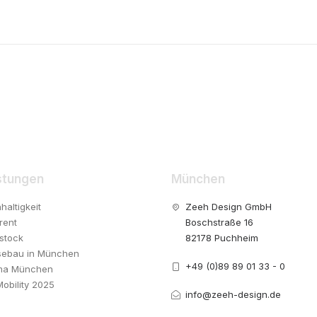
stungen
München
haltigkeit
Zeeh Design GmbH
rent
Boschstraße 16
stock
82178 Puchheim
ebau in München
+49 (0)89 89 01 33 - 0
ma München
Mobility 2025
info@zeeh-design.de