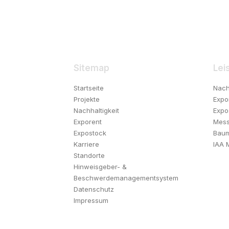
Sitemap
Lei
Startseite
Nach
Projekte
Expo
Nachhaltigkeit
Expo
Exporent
Mess
Expostock
Bau
Karriere
IAA 
Standorte
Hinweisgeber- &
Beschwerdemanagementsystem
Datenschutz
Impressum