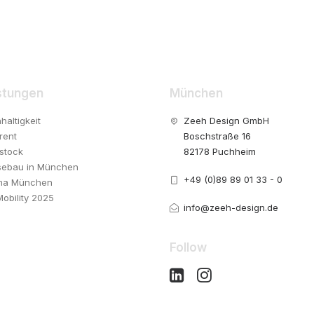
stungen
München
haltigkeit
Zeeh Design GmbH
rent
Boschstraße 16
stock
82178 Puchheim
ebau in München
+49 (0)89 89 01 33 - 0
ma München
Mobility 2025
info@zeeh-design.de
Follow