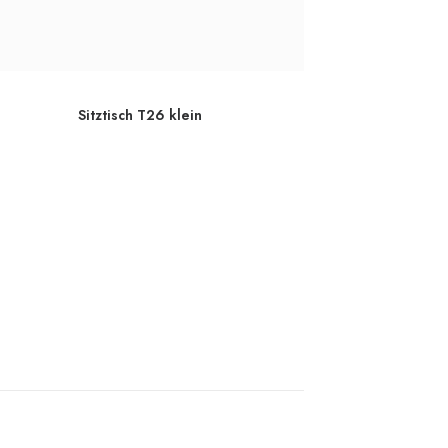
Sitztisch T26 klein
Sit