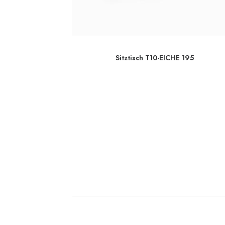
n
Sitztisch T10-EICHE 195