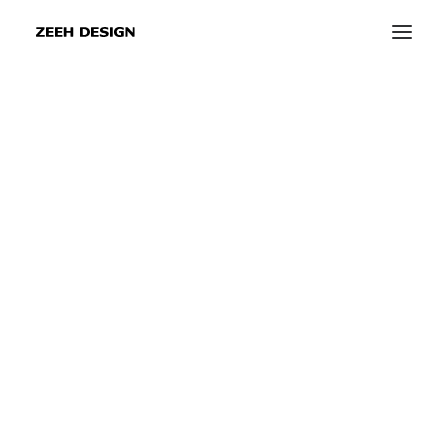
info@zeeh-design.de
info@zeeh-design-ka.de