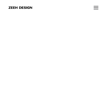
info@zeeh-design.de
info@zeeh-design-ka.de