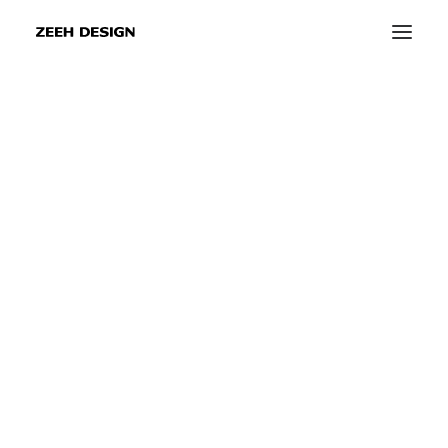
info@zeeh-design.de
info@zeeh-design-ka.de