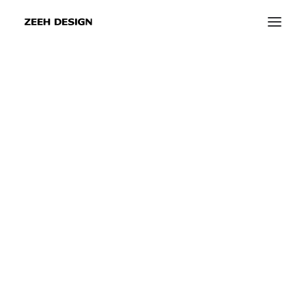
info@zeeh-design.de
Texas Instruments
electronica
info@zeeh-design-ka.de